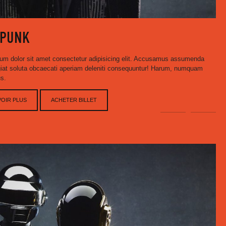
 PUNK
um dolor sit amet consectetur adipisicing elit. Accusamus assumenda
ugiat soluta obcaecati aperiam deleniti consequuntur! Harum, numquam
us.
VOIR PLUS
ACHETER BILLET